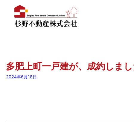
内
容
を
多肥上町一戸建が、成約しまし
ス
キ
2024年6月18日
ッ
プ