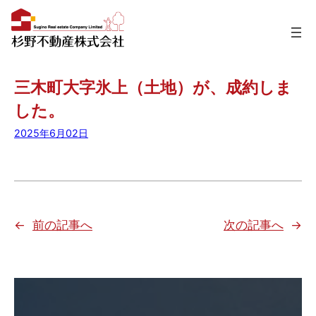
内
三木町大字氷上（土地）が、成約しま
容
した。
を
2025年6月02日
ス
キ
ッ
プ
←
前の記事へ
次の記事へ
→